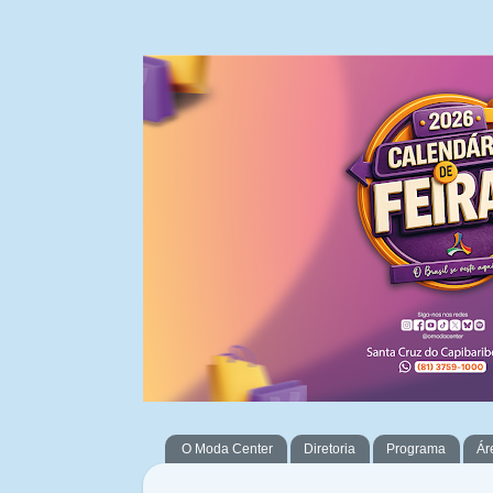
O Moda Center
Diretoria
Programa
Ár