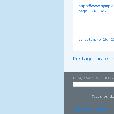
https://www.sympla.
pago__2183325
às
setembro 29, 2
Postagem mais 
PESQUISAR ESTE BLOG
Todos os d
Denunciar abuso