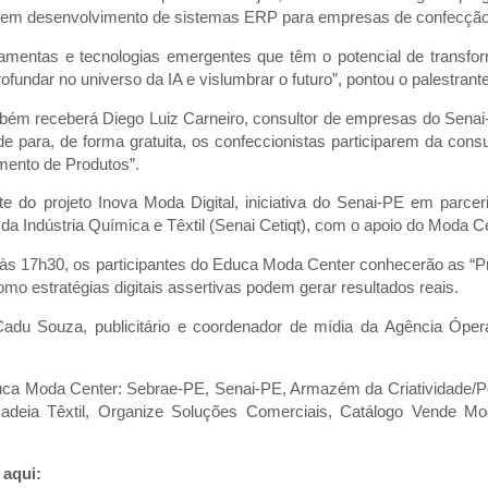
a em desenvolvimento de sistemas ERP para empresas de confecção
amentas e tecnologias emergentes que têm o potencial de transfor
fundar no universo da IA e vislumbrar o futuro”, pontou o palestrante
bém receberá Diego Luiz Carneiro, consultor de empresas do Senai
de para, de forma gratuita, os confeccionistas participarem da consu
mento de Produtos”.
rte do projeto Inova Moda Digital, iniciativa do Senai-PE em parc
da Indústria Química e Têxtil (Senai Cetiqt), com o apoio do Moda Ce
 às 17h30, os participantes do Educa Moda Center conhecerão as “P
mo estratégias digitais assertivas podem gerar resultados reais.
Cadu Souza, publicitário e coordenador de mídia da Agência Óper
uca Moda Center: Sebrae-PE, Senai-PE, Armazém da Criatividade/Po
adeia Têxtil, Organize Soluções Comerciais, Catálogo Vende Mo
 aqui: