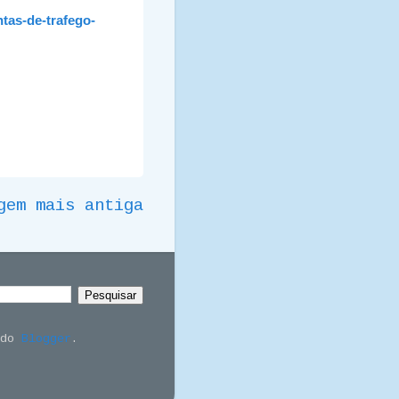
ntas-de-trafego-
gem mais antiga
 do
Blogger
.