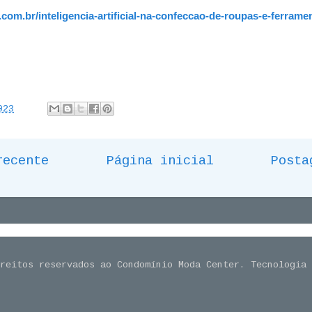
com.br/inteligencia-artificial-na-confeccao-de-roupas-e-ferrame
023
recente
Página inicial
Posta
ireitos reservados ao Condomínio Moda Center. Tecnologia