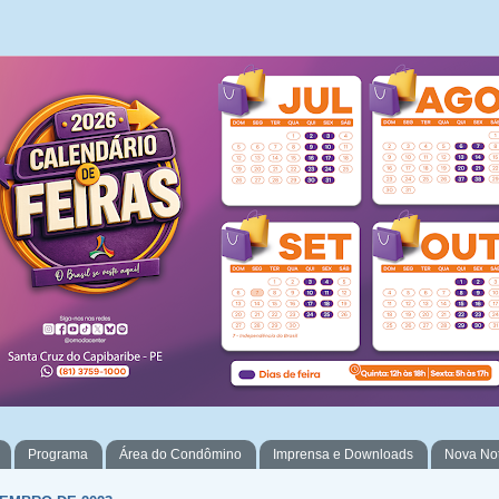
Programa
Área do Condômino
Imprensa e Downloads
Nova No