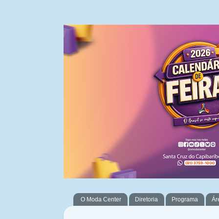
O Moda Center
Diretoria
Programa
Ár