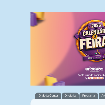
O Moda Center
Diretoria
Programa
Ár