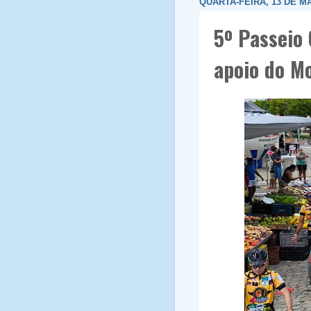
QUARTA-FEIRA, 13 DE MA
5º Passeio 
apoio do M