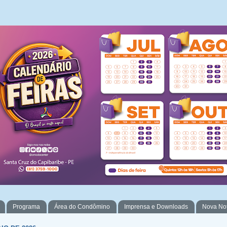
Programa
Área do Condômino
Imprensa e Downloads
Nova No