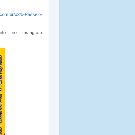
.com.br/92/5-Passeio-
ento no Instagram