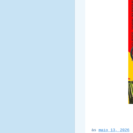
às
maio 13, 2026