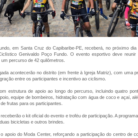
Fundo, em Santa Cruz do Capibaribe-PE, receberá, no próximo dia 
iclístico Genivaldo Poço Fundo. O evento esportivo deve reunir c
 um percurso de 42 quilômetros.
gada acontecerão no distrito (em frente à Igreja Matriz), com uma 
egração entre os participantes e incentivo ao ciclismo.
m estrutura de apoio ao longo do percurso, incluindo quatro pont
poio, equipe de bombeiros, hidratação com água de coco e açaí, a
de frutas para os participantes.
eceberão o kit oficial do evento e troféu de participação. A program
duas bicicletas e outros brindes.
 apoio do Moda Center, reforçando a participação do centro de co