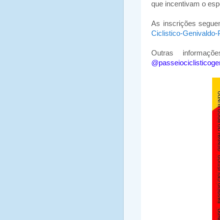
que incentivam o espo
As inscrições segue
Ciclistico-Genivaldo
Outras informaçõ
@passeiociclisticoge