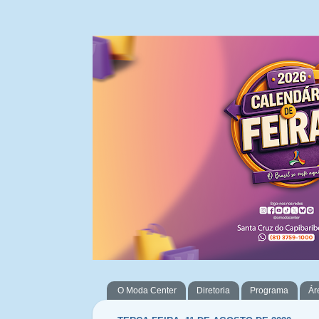
O Moda Center
Diretoria
Programa
Ár