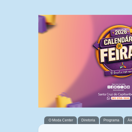
O Moda Center
Diretoria
Programa
Ár