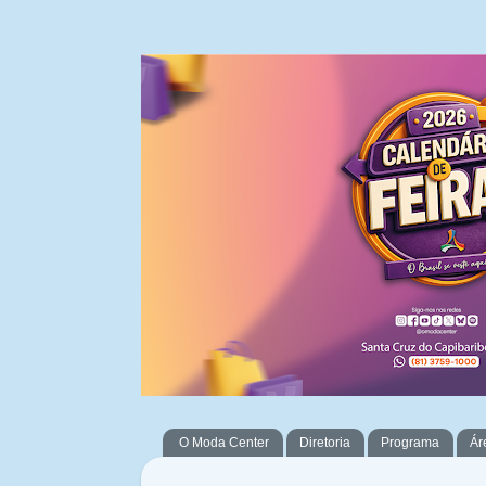
O Moda Center
Diretoria
Programa
Ár