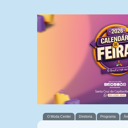
O Moda Center
Diretoria
Programa
Ár