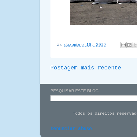
às
dezembro 16, 2019
Postagem mais recente
PESQUISAR ESTE BLOG
Todos os direitos reserva
Denunciar abuso