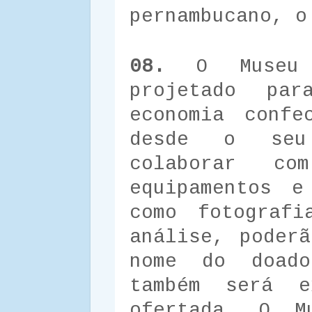
pernambucano, o
08.
O Museu d
projetado pa
economia confe
desde o seu
colaborar co
equipamentos e
como fotografi
análise, poder
nome do doad
também será 
ofertada. O M