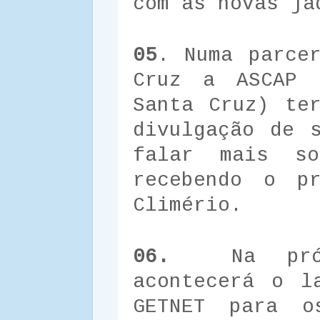
com as novas ja
05
. Numa parce
Cruz a ASCAP (
Santa Cruz) te
divulgação de 
falar mais so
recebendo o pr
Climério.
06.
Na pró
acontecerá o l
GETNET para o