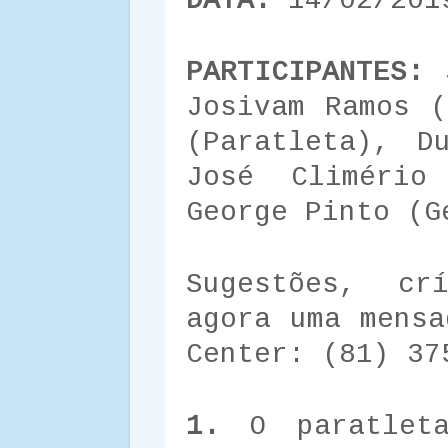
DATA:
14/02/201
PARTICIPANTES:
J
Josivam Ramos (
(Paratleta), D
José Climério
George Pinto (G
Sugestões, cr
agora uma mensa
Center: (81) 37
1.
O paratleta