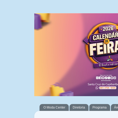
O Moda Center
Diretoria
Programa
Ár