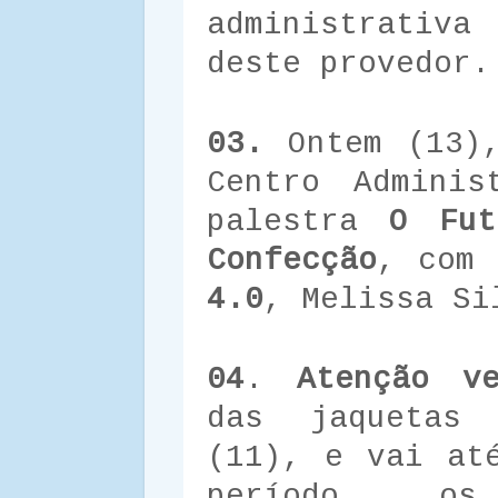
administrativa
deste provedor.
03.
Ontem (13),
Centro Adminis
palestra
O Fut
Confecção
, com 
4.0
, Melissa Si
04
.
Atenção ve
das jaquetas 
(11), e vai at
período, os