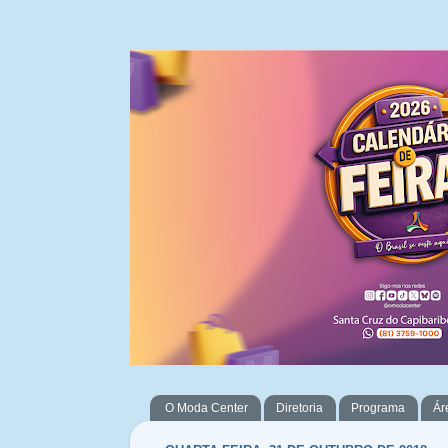
O Moda Center
Diretoria
Programa
Ár