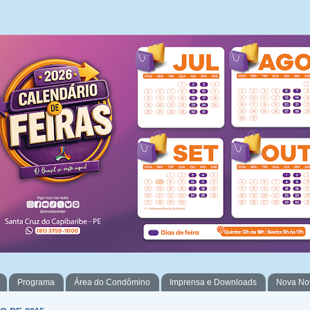
Programa
Área do Condômino
Imprensa e Downloads
Nova No