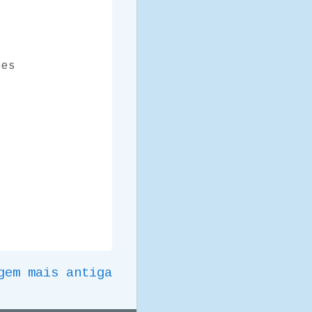
ões
gem mais antiga