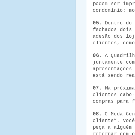
podem ser impr
condomínio: m
05.
Dentro do 
fechados dois 
adesão dos loj
clientes, como
06.
A Quadrilh
juntamente com
apresentações
está sendo rea
07.
Na próxima
clientes cabo-
compras para f
08.
O Moda Cen
cliente”. Você
peça a alguém 
retornar com o