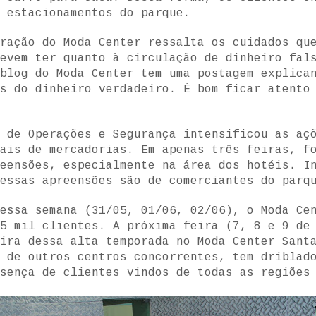
 estacionamentos do parque.
ração do Moda Center ressalta os cuidados qu
evem ter quanto à circulação de dinheiro fal
blog do Moda Center tem uma postagem explica
s do dinheiro verdadeiro. É bom ficar atento
 de Operações e Segurança intensificou as aç
ais de mercadorias. Em apenas três feiras, f
eensões, especialmente na área dos hotéis. I
essas apreensões são de comerciantes do parq
essa semana (31/05, 01/06, 02/06), o Moda Ce
5 mil clientes. A próxima feira (7, 8 e 9 de
ira dessa alta temporada no Moda Center Sant
e de outros centros concorrentes, tem driblad
sença de clientes vindos de todas as regiões