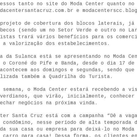
essos tanto no site do Moda Center quanto no
odacentersantacruz.com.br e modacenterscc.blo
projeto de cobertura dos blocos laterais, já
becos (sendo um no Setor Verde e outro no La
istas trará vários benefícios para os comerc
 a valorização dos estabelecimentos.
a da Sulanca está se apresentando no Moda Ce
 o Coroné do Pife e Banda, desde o dia 17 de
 acontecem aos domingos e segundas, sendo que
lizada também a Quadrilha do Turista.
 semana, o Moda Center estará recebendo a vi
verdianos, que virão, inicialmente, conhecer
echar negócios na próxima vinda.
ter Santa Cruz está com a campanha “Dê a vag
 condômino, nesse período de alta temporada 
da sua casa ou empresa para deixá-lo no Moda
 carro para casa! Dessa forma, os clientes e