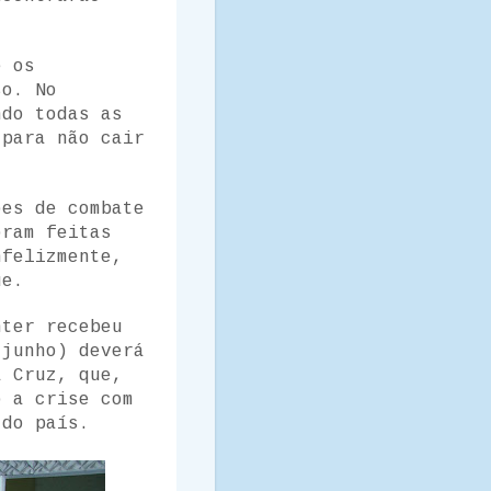
e os
so. No
ndo todas as
 para não cair
ões de combate
oram feitas
nfelizmente,
ue.
nter recebeu
 junho) deverá
a Cruz, que,
o a crise com
 do país.