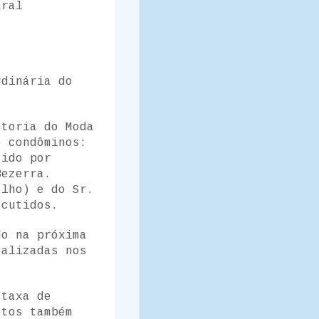
aral
rdinária do
etoria do Moda
o condôminos:
cido por
Bezerra.
elho) e do Sr.
scutidos.
do na próxima
ealizadas nos
 taxa de
etos também