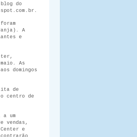
 blog do
gspot.com.br.
 foram
ranja). A
iantes e
nter,
 maio. As
 aos domingos
sita de
 o centro de
a a um
de vendas,
 Center e
ncontrarão