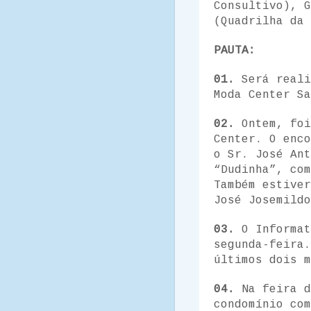
Consultivo), G
(Quadrilha da 
PAUTA:
01.
Será reali
Moda Center Sa
02.
Ontem, foi
Center. O enc
o Sr. José Ant
“Dudinha”, com
Também estiver
José Josemildo
03.
O Informat
segunda-feira
últimos dois m
04.
Na feira d
condomínio com