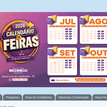
Programa
Área do Condômino
Imprensa e Downloads
Nova No