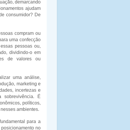
atuação, demarcando
stionamentos ajudam
 de consumidor? De
pessoas compram ou
 para uma confecção
 essas pessoas ou,
ado, dividindo-o em
ões de valores ou
lizar uma análise,
rodução, marketing e
idades, incertezas e
 sobrevivência. É
onômicos, políticos,
e nesses ambientes.
fundamental para a
u posicionamento no