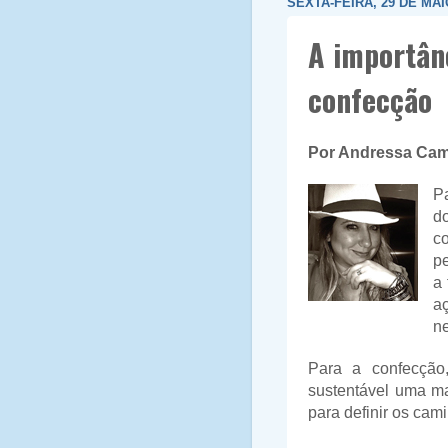
SEXTA-FEIRA, 29 DE MAI
A importân
confecção
Por Andressa Cam
Pa
d
co
p
a 
a
n
Para a confecção
sustentável uma ma
para definir os ca