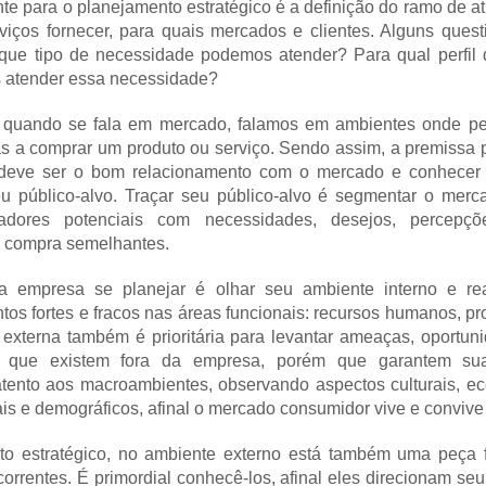
te para o planejamento estratégico é a definição do ramo de 
viços fornecer, para quais mercados e clientes. Alguns que
 que tipo de necessidade podemos atender? Para qual perfil
 atender essa necessidade?
e, quando se fala em mercado, falamos em ambientes onde 
s a comprar um produto ou serviço. Sendo assim, a premissa
deve ser o bom relacionamento com o mercado e conhecer
u público-alvo. Traçar seu público-alvo é segmentar o merc
dores potenciais com necessidades, desejos, percepç
 compra semelhantes.
a empresa se planejar é olhar seu ambiente interno e rea
ntos fortes e fracos nas áreas funcionais: recursos humanos, p
 externa também é prioritária para levantar ameaças, oportun
as que existem fora da empresa, porém que garantem sua
atento aos macroambientes, observando aspectos culturais, ec
ais e demográficos, afinal o mercado consumidor vive e conviv
to estratégico, no ambiente externo está também uma peça 
orrentes. É primordial conhecê-los, afinal eles direcionam se