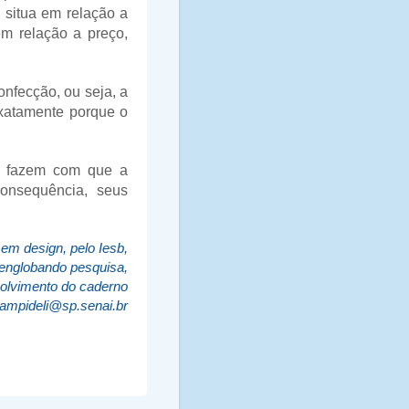
 situa em relação a
em relação a preço,
nfecção, ou seja, a
exatamente porque o
o fazem com que a
consequência, seus
em design, pelo Iesb,
 englobando pesquisa,
volvimento do caderno
ampideli@sp.senai.br