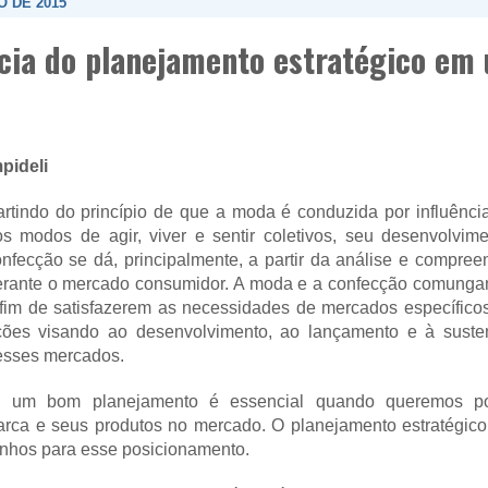
O DE 2015
cia do planejamento estratégico em
pideli
rtindo do princípio de que a moda é conduzida por influência
os modos de agir, viver e sentir coletivos, seu desenvolvi
nfecção se dá, principalmente, a partir da análise e compree
erante o mercado consumidor. A moda e a confecção comung
fim de satisfazerem as necessidades de mercados específicos
ções visando ao desenvolvimento, ao lançamento e à suste
esses mercados.
, um bom planejamento é essencial quando queremos po
rca e seus produtos no mercado. O planejamento estratégico
minhos para esse posicionamento.