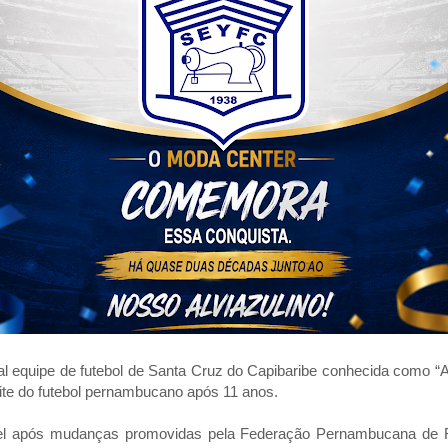
nal equipe de futebol de Santa Cruz do Capibaribe conhecida como “A 
elite do futebol pernambucano após 11 anos.
vel após mudanças promovidas pela Federação Pernambucana de Fu