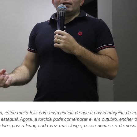
a, estou muito feliz com essa notícia de que a nossa máquina de cos
ol estadual. Agora, a torcida pode comemorar e, em outubro, encher o
 clube possa levar, cada vez mais longe, o seu nome e o de nossa