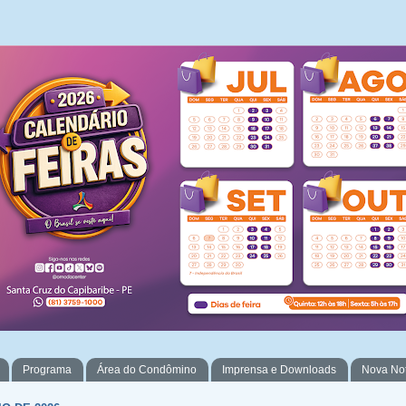
Programa
Área do Condômino
Imprensa e Downloads
Nova No