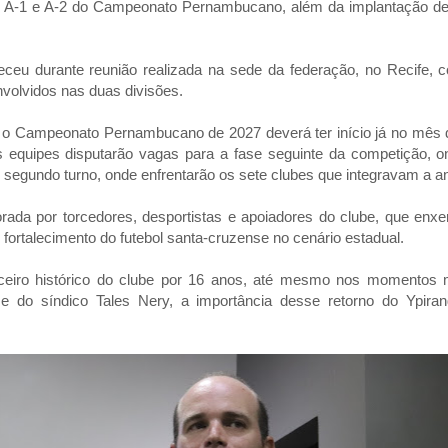
es A-1 e A-2 do Campeonato Pernambucano, além da implantação d
teceu durante reunião realizada na sede da federação, no Recife, 
nvolvidos nas duas divisões.
o Campeonato Pernambucano de 2027 deverá ter início já no mês d
s equipes disputarão vagas para a fase seguinte da competição, o
 segundo turno, onde enfrentarão os sete clubes que integravam a ant
rada por torcedores, desportistas e apoiadores do clube, que enx
fortalecimento do futebol santa-cruzense no cenário estadual.
eiro histórico do clube por 16 anos, até mesmo nos momentos mai
 e do síndico Tales Nery, a importância desse retorno do Ypirang