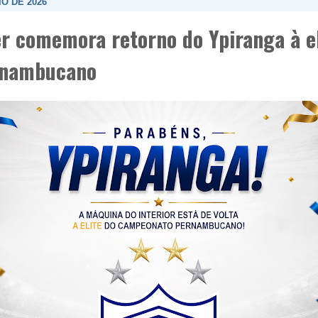
IO DE 2026
r comemora retorno do Ypiranga à el
rnambucano