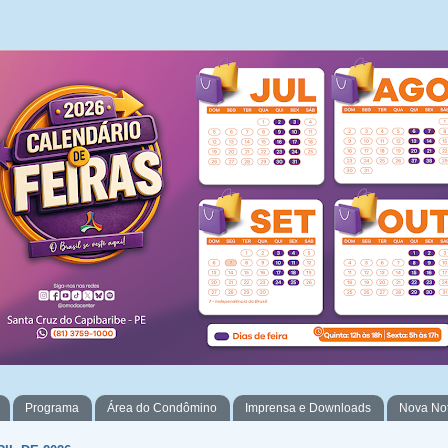
Programa
Área do Condômino
Imprensa e Downloads
Nova No