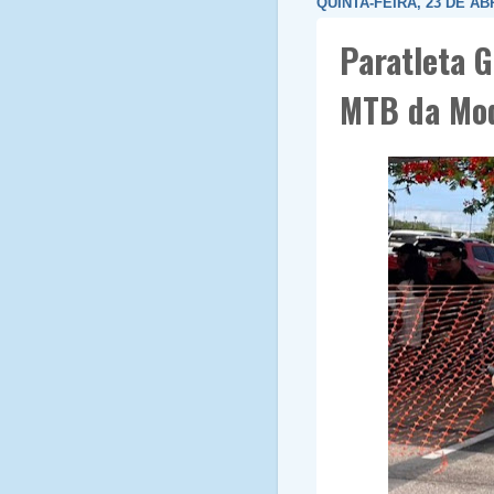
QUINTA-FEIRA, 23 DE AB
Paratleta G
MTB da Mod