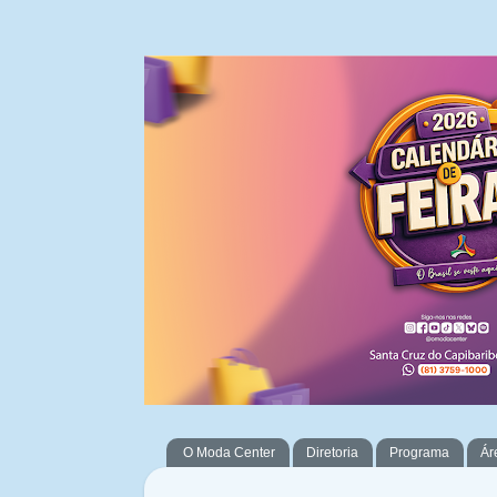
O Moda Center
Diretoria
Programa
Ár