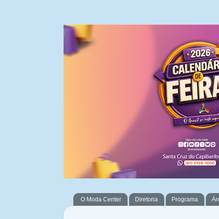
O Moda Center
Diretoria
Programa
Ár