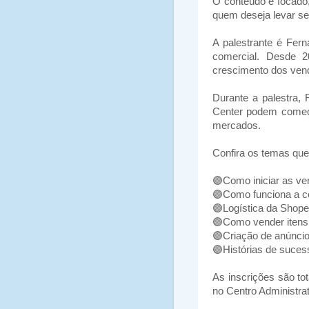
O conteúdo é focado
quem deseja levar seu
A palestrante é Fer
comercial. Desde 2
crescimento dos vend
Durante a palestra
Center podem começa
mercados.
Confira os temas que
🟣
Como iniciar as v
🟣
Como funciona a c
🟣
Logística da Shop
🟣
Como vender itens
🟣
Criação de anúncio
🟣
Histórias de suce
As inscrições são tot
no Centro Administra