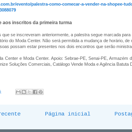
.com.br/evento/palestra-como-comecar-a-vender-na-shopee-tudo
/3088079
 aos inscritos da primeira turma
 que se inscreveram anteriormente, a palestra segue marcada para
ório do Moda Center. Não será permitida a mudança de horário, de 
soas possam estar presentes nos dois encontros que serão ministr
a Center e Moda Center. Apoio: Sebrae-PE, Senai-PE, Armazém da 
nize Soluções Comerciais, Catálogo Vende Moda e Agência Batuta Di
5
recente
Página inicial
Posta