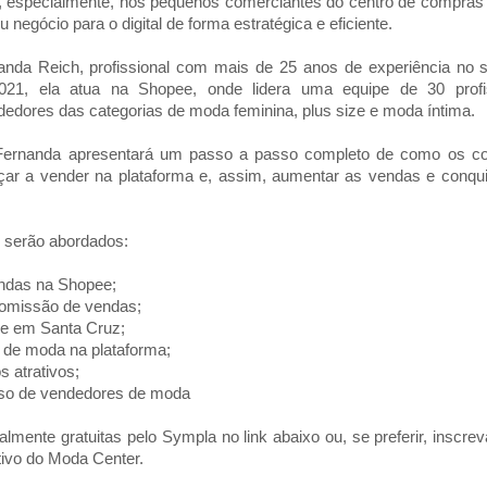
, especialmente, nos pequenos comerciantes do centro de compras 
 negócio para o digital de forma estratégica e eficiente.
nanda Reich, profissional com mais de 25 anos de experiência no 
021, ela atua na Shopee, onde lidera uma equipe de 30 profi
edores das categorias de moda feminina, plus size e moda íntima.
, Fernanda apresentará um passo a passo completo de como os c
r a vender na plataforma e, assim, aumentar as vendas e conquis
 serão abordados:
endas na Shopee;
omissão de vendas;
ee em Santa Cruz;
 de moda na plataforma;
s atrativos;
sso de vendedores de moda
almente gratuitas pelo Sympla no link abaixo ou, se preferir, inscr
tivo do Moda Center.