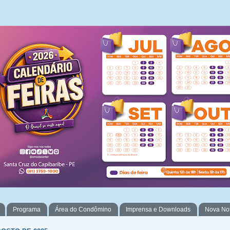
Programa
Área do Condômino
Imprensa e Downloads
Nova No