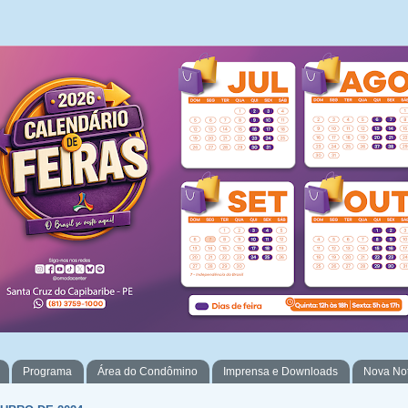
Programa
Área do Condômino
Imprensa e Downloads
Nova No