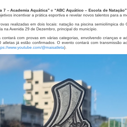
a 7 – Academia Aquática”
e
“ABC Aquático – Escola de Natação”
tivos incentivar a prática esportiva e revelar novos talentos para a m
rovas realizadas em dois locais: natação na piscina semiolímpica do 
da na Avenida 29 de Dezembro, principal do município.
a
contará com provas em várias categorias, envolvendo crianças e ad
0 atletas já estão confirmados. O evento contará com transmissão ao
tps://www.youtube.com/@maisatleta
).