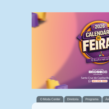
O Moda Center
Diretoria
Programa
Ár