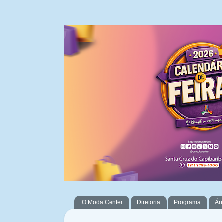
O Moda Center
Diretoria
Programa
Ár