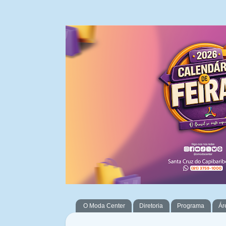
O Moda Center
Diretoria
Programa
Ár