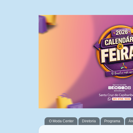
O Moda Center
Diretoria
Programa
Ár