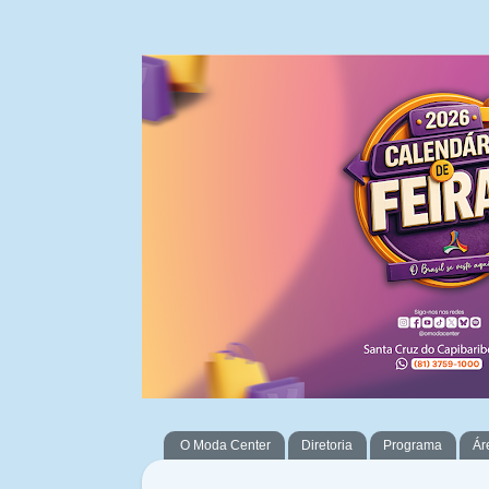
O Moda Center
Diretoria
Programa
Ár