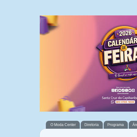
O Moda Center
Diretoria
Programa
Ár