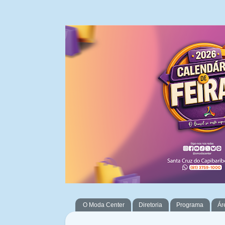
O Moda Center
Diretoria
Programa
Ár