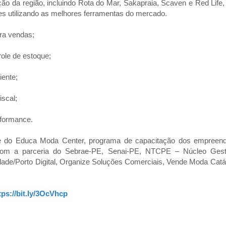
o da região, incluindo Rota do Mar, Sakapraia, Scaven e Red Life
s utilizando as melhores ferramentas do mercado.
ara vendas;
role de estoque;
iente;
iscal;
rformance.
te do Educa Moda Center, programa de capacitação dos empreend
om a parceria do Sebrae-PE, Senai-PE, NTCPE – Núcleo Gesto
ade/Porto Digital, Organize Soluções Comerciais, Vende Moda Catál
tps://bit.ly/3OcVhcp