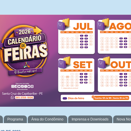
Programa
Área do Condômino
Imprensa e Downloads
Nova No