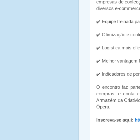
empresas de confecçã
diversos e-commerce
✔️ Equipe treinada p
✔️ Otimização e cont
✔️ Logística mais efic
✔️ Melhor vantagem f
✔️ Indicadores de pe
O encontro faz par
compras, e conta c
Armazém da Criativid
Ópera.
Inscreva-se aqui:
ht