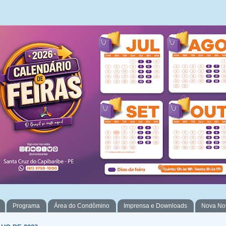
Programa
Área do Condômino
Imprensa e Downloads
Nova No