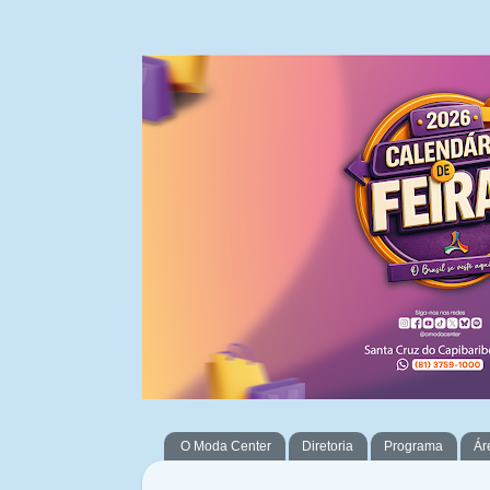
O Moda Center
Diretoria
Programa
Ár