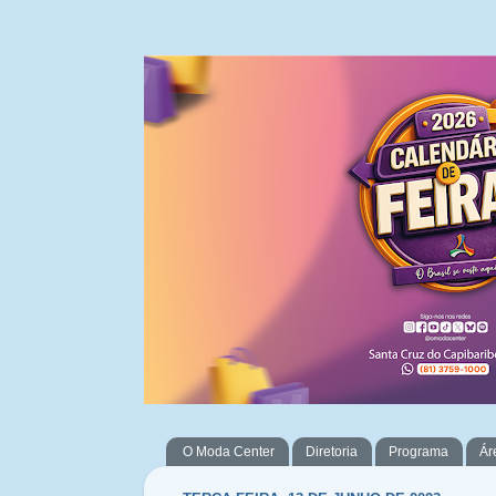
O Moda Center
Diretoria
Programa
Ár