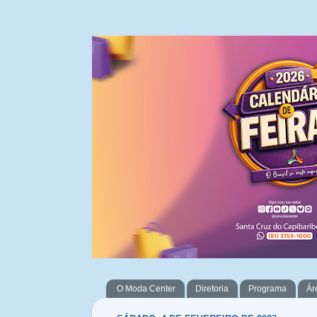
O Moda Center
Diretoria
Programa
Ár