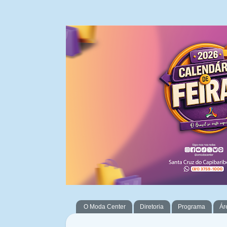
O Moda Center
Diretoria
Programa
Ár