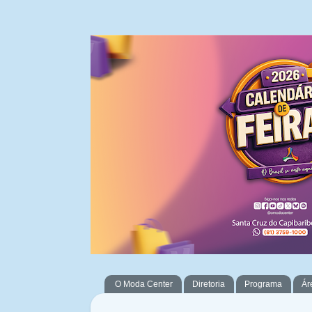
O Moda Center
Diretoria
Programa
Ár