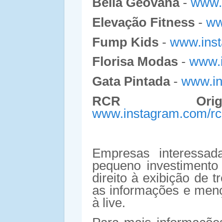
Bella Geovana
-
www.
Elevação Fitness
-
ww
Fump Kids
-
www.inst
Florisa Modas
-
www.i
Gata Pintada
-
www.in
RCR Origi
www.instagram.com/rcro
Empresas interessa
pequeno investiment
direito à exibição de 
as informações e menç
à live.