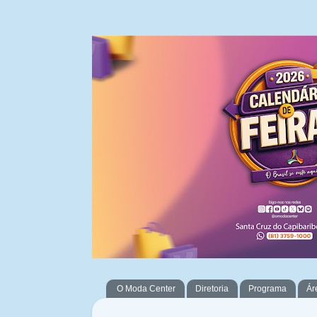
O Moda Center
Diretoria
Programa
Ár