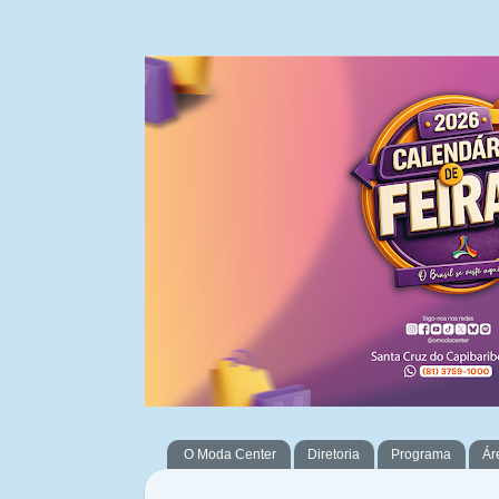
O Moda Center
Diretoria
Programa
Ár