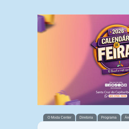
O Moda Center
Diretoria
Programa
Ár