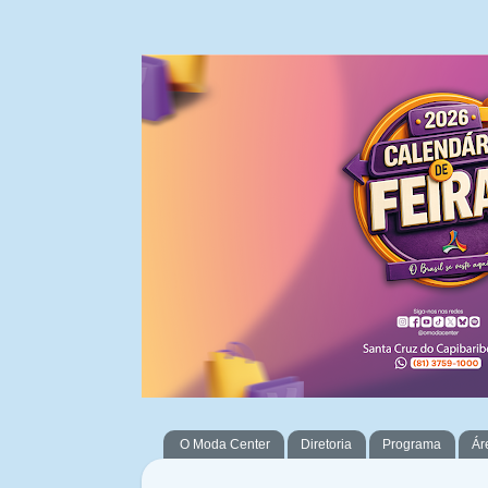
O Moda Center
Diretoria
Programa
Ár