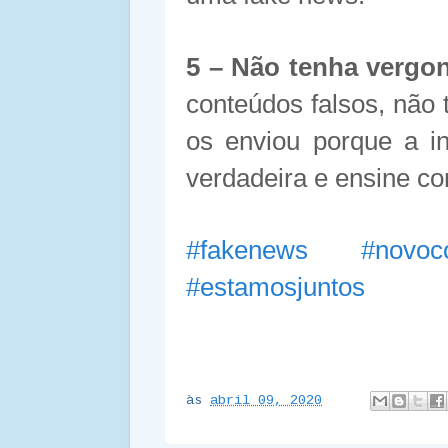
5 – Não tenha vergon
conteúdos falsos, não
os enviou porque a i
verdadeira e ensine co
#
fakenews
#
novoc
#
estamosjuntos
às
abril 09, 2020