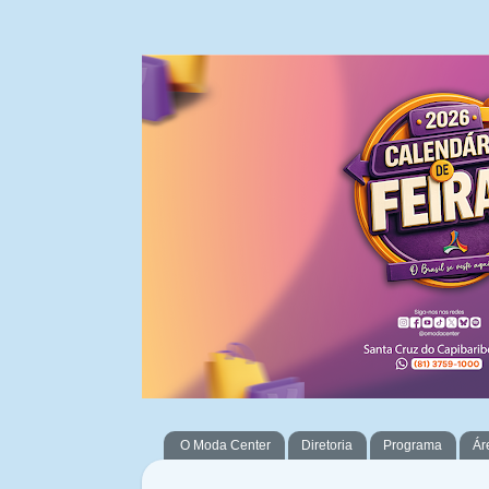
O Moda Center
Diretoria
Programa
Ár