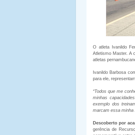
O atleta Ivanildo 
Atletismo Master. A 
atletas pernambucano
Ivanildo Barbosa com
para ele, representa
“Todos que me conhe
minhas capacidades
exemplo dos treinam
marcam essa minha r
Descoberto por ac
gerência de Recurs