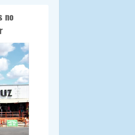
s no
r