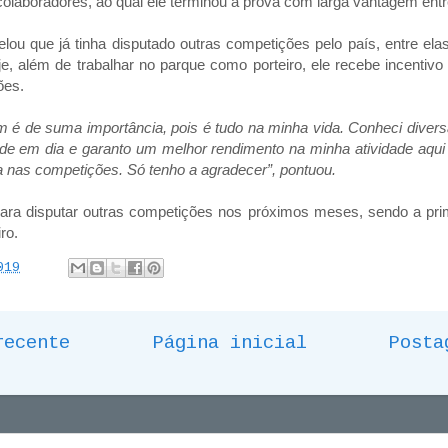
olaboradores, ao qual ele terminou a prova com larga vantagem ent
lou que já tinha disputado outras competições pelo país, entre elas
je, além de trabalhar no parque como porteiro, ele recebe incentivo 
ões.
m é de suma importância, pois é tudo na minha vida. Conheci divers
e em dia e garanto um melhor rendimento na minha atividade aqui
nas competições. Só tenho a agradecer”, pontuou.
para disputar outras competições nos próximos meses, sendo a prim
ro.
019
recente
Página inicial
Posta