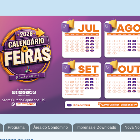
Programa
Área do Condômino
Imprensa e Downloads
Nova No