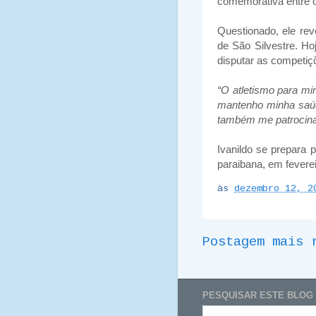
comemorativa entre c
Questionado, ele reve
de São Silvestre. Ho
disputar as competiç
“O atletismo para mi
mantenho minha saúd
também me patrocina 
Ivanildo se prepara 
paraibana, em feverei
às
dezembro 12, 2
Postagem mais 
PESQUISAR ESTE BLOG