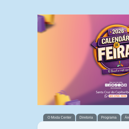
O Moda Center
Diretoria
Programa
Ár