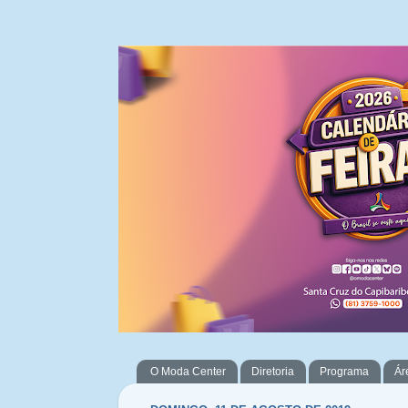
O Moda Center
Diretoria
Programa
Ár