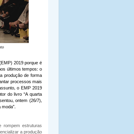
nto
(EMP) 2019 porque é
os últimos tempos: o
da produção de forma
lantar processos mais
 assunto, o EMP 2019
or do livro “A quarta
esentou, ontem (26/7),
a moda”.
ue rompem estruturas
ncializar a produção