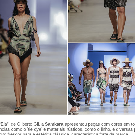
Ela”, de Gilberto Gil, a
Samkara
apresentou peças com cores em ton
cias como o 'tie dye' e materiais rústicos, como o linho, e divers
ovo frescor para a estética clássica, característica forte da marca.