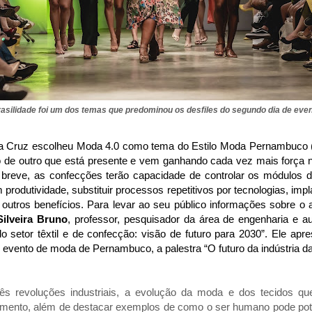
asilidade foi um dos temas que predominou os desfiles do segundo dia de eve
a Cruz escolheu Moda 4.0 como tema do Estilo Moda Pernambuco 
 de outro que está presente e vem ganhando cada vez mais força n
m breve, as confecções terão capacidade de controlar os módulos 
produtividade, substituir processos repetitivos por tecnologias, imp
 outros benefícios. Para levar ao seu
público informações sobre o
Silveira Bruno
, professor, pesquisador da área de engenharia e aut
do setor têxtil e de confecção: visão de futuro para 2030”. Ele apr
 evento de moda de Pernambuco, a palestra “O futuro da indústria d
rês revoluções industriais, a evolução da moda e dos tecidos q
imento, além de destacar exemplos de como o ser humano pode pote