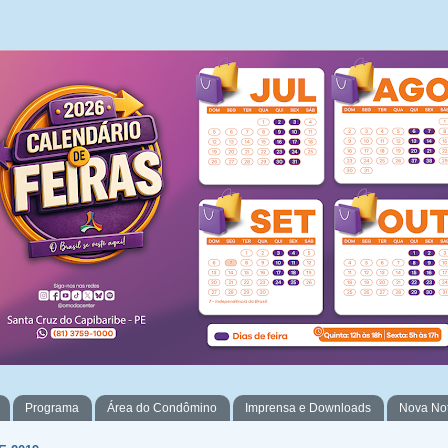
Programa
Área do Condômino
Imprensa e Downloads
Nova No