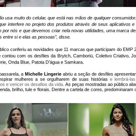
ão usa muito do celular, que está nas mãos de qualquer consumidor
ue interfere no projeto dos produtos através de seus aplicativos e
do por nós e que devemos criar nela novas utilidades, uma marca des
s entre si e elas as pessoas”, disse.
úblico conferiu as novidades que 11 marcas que participam do EMP
e contou com os desfiles da Brytch, Camboriú, Coletivo Criativo, J
erie, Onda Blue, Patota D’água e Samkara.
 passarela, a
Michelle Lingerie
abriu a seção de desfiles apresenta
nspirar mulheres a se orgulharem de suas histórias
e lembrá-la
os e vencer os desafios da vida.
As peças mostradas ao público al
nda, brilho, tule e florais. Dentre a cartela de cores, predominaram o