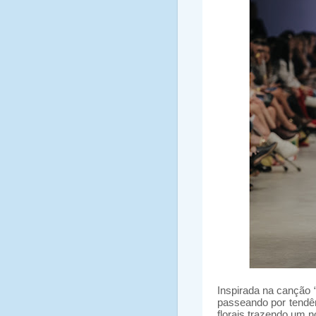
Inspirada na canção “
passeando por tendên
florais trazendo um n