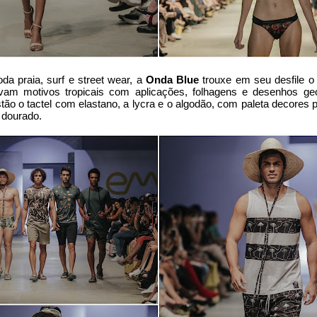
a praia, surf e street wear, a
Onda Blue
trouxe em seu desfile o 
am motivos tropicais com aplicações, folhagens e desenhos ge
stão o tactel com elastano, a lycra e o algodão, com paleta decores 
 dourado.