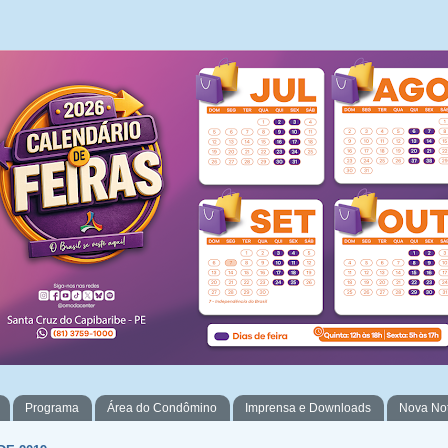
Programa
Área do Condômino
Imprensa e Downloads
Nova No