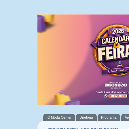
O Moda Center
Diretoria
Programa
Ár