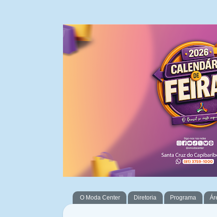
O Moda Center
Diretoria
Programa
Ár