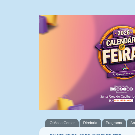
O Moda Center
Diretoria
Programa
Ár