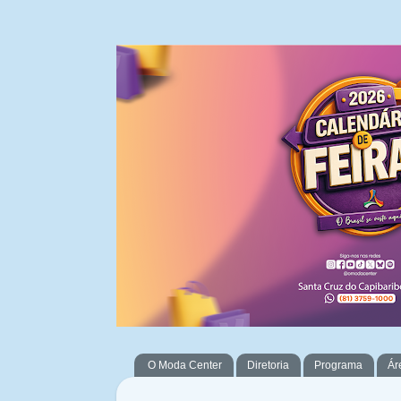
O Moda Center
Diretoria
Programa
Ár