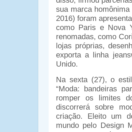
disso, firmou parceri
sua marca homônima (
2016) foram apresenta
como Paris e Nova Y
renomadas, como Cori,
lojas próprias, desen
exporta a linha jean
Unido.
Na sexta (27), o esti
“Moda: bandeiras par
romper os limites d
discorrerá sobre mod
criação. Eleito um d
mundo pelo Design Mu