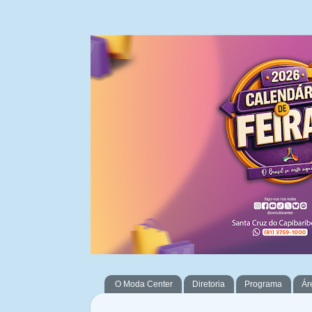
O Moda Center
Diretoria
Programa
Ár