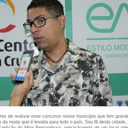
zes de realizar esse concurso nesse município que tem grande
s da moda que é levada para todo o país. Sou fã desta cidade,
64ª edição do Miss Pernambuco, precisávamos de um local ad