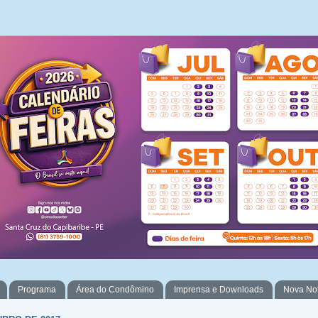
Programa
Área do Condômino
Imprensa e Downloads
Nova No