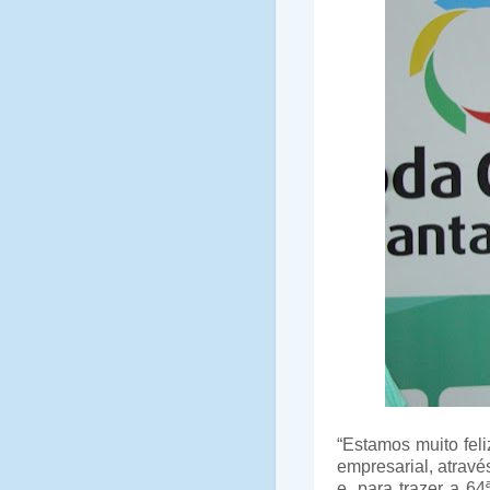
“Estamos muito feli
empresarial, atravé
e, para trazer a 