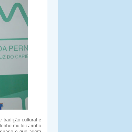
 tradição cultural e
 tenho muito carinho
equado e que agora