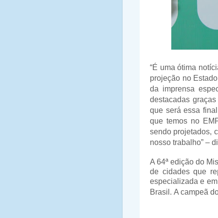
“É uma ótima notíc
projeção no Estado
da imprensa espe
destacadas graças
que será essa fina
que temos no EMP 
sendo projetados, c
nosso trabalho” – di
A 64ª edição do Mi
de cidades que re
especializada e em
Brasil.
A campeã do 