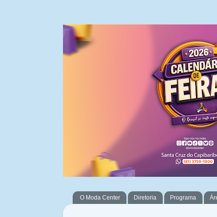
O Moda Center
Diretoria
Programa
Ár